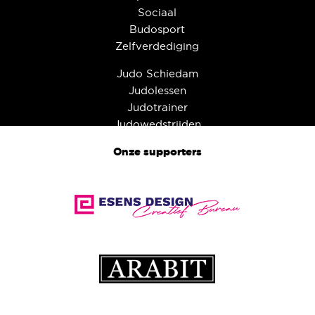
Sociaal
Budosport
Zelfverdediging
Judo Schiedam
Judolessen
Judotrainer
Judowedstrijden
Onze supporters