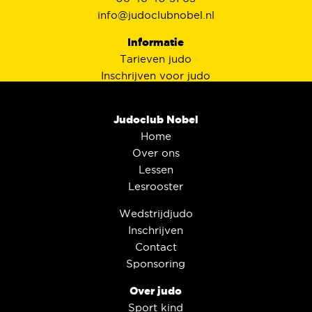
info@judoclubnobel.nl
Informatie
Tarieven judo
Inschrijven voor judo
Judobond Nederland
Judoclub Nobel
Home
Over ons
Lessen
Lesrooster
Wedstrijdjudo
Inschrijven
Contact
Sponsoring
Over judo
Sport kind